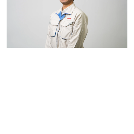
1日の流れ
08:20
出社
就業開始、朝MTG
08:30
メールチェック、工数シート記入
09:00
インク評価、分析
12:00
昼食