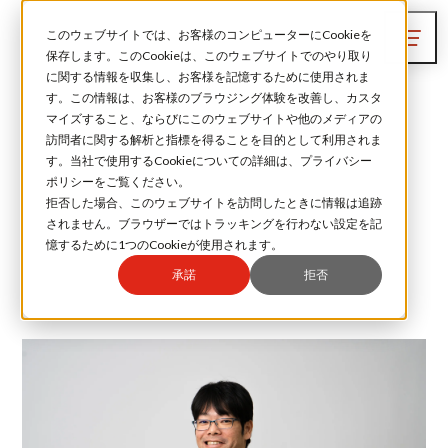
このウェブサイトでは、お客様のコンピューターにCookieを
保存します。このCookieは、このウェブサイトでのやり取り
に関する情報を収集し、お客様を記憶するために使用されま
す。この情報は、お客様のブラウジング体験を改善し、カスタ
作業者ではなく技術者として働いてい
マイズすること、ならびにこのウェブサイトや他のメディアの
訪問者に関する解析と指標を得ることを目的として利用されま
きたい方に良い仕事だと思います。
す。当社で使用するCookieについての詳細は、プライバシー
ポリシーをご覧ください。
技術本部 インク技術統括部 インク技術2G
拒否した場合、このウェブサイトを訪問したときに情報は追跡
されません。ブラウザーではトラッキングを行わない設定を記
憶するために1つのCookieが使用されます。
入社年
2017年 新卒入社
出身地
広島県
承諾
拒否
出身学部
理工学研究科 物質基礎科学専攻