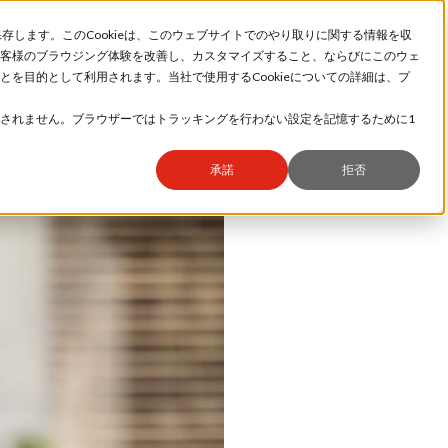
保存します。このCookieは、このウェブサイトでのやり取りに関する情報を収
社長メッセージ
ミマキとは
客様のブラウジング体験を改善し、カスタマイズすること、ならびにこのウェ
ミマキの仕事
世界拠点
を目的として利用されます。当社で使用するCookieについての詳細は、プ
働きやすさ
ミマキで働く、長野で暮らす
インタビュー
インターンシップ
されません。ブラウザーではトラッキングを行わない設定を記憶するために1
数字で見るミマキ
採用フロー
承諾
拒否
わたしに
ること」
事をした