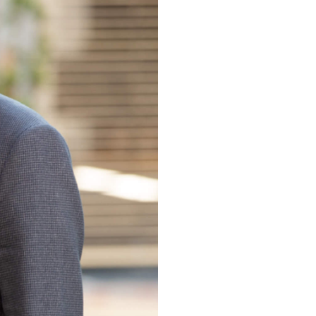
営業本部 JP事業部
入社年
2016年 中途
出身地
大阪府
1日の流れ
08:20
出社
09:00
ユーザ
11:00
ユーザ
12:00
昼食
13:00
社内に