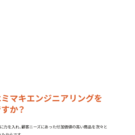
への勉強会
との懇親会
はミマキエンジニアリングを
ですか？
発に力を入れ、顧客ニーズにあった付加価値の高い商品を次々と
れたからです。