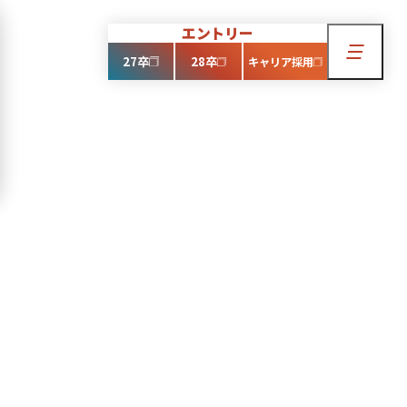
エントリー
沿革
福利厚生
27卒
28卒
キャリア採用
新卒募集要項
キャリア採用
お問い合わせ
とって「働く」とは「生き
です。働く以上楽しい仕
い。