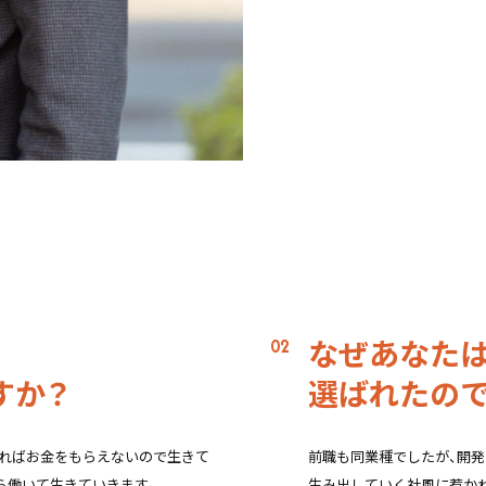
17:00
販売店
19:00
販売店
21:00
帰宅
なぜあなた
すか？
選ばれたの
ければお金をもらえないので生きて
前職も同業種でしたが、開
ら働いて生きていきます。
生み出していく社風に惹か