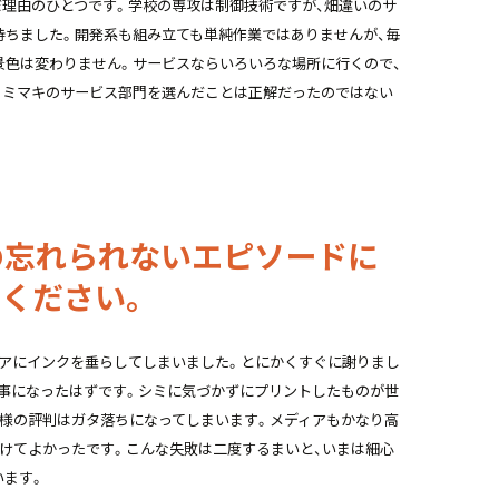
だ理由のひとつです。学校の専攻は制御技術ですが、畑違いのサ
持ちました。開発系も組み立ても単純作業ではありませんが、毎
景色は変わりません。サービスならいろいろな場所に行くので、
。ミマキのサービス部門を選んだことは正解だったのではない
の忘れられないエピソードに
ください。
ィアにインクを垂らしてしまいました。とにかくすぐに謝りまし
大事になったはずです。シミに気づかずにプリントしたものが世
客様の評判はガタ落ちになってしまいます。メディアもかなり高
けてよかったです。こんな失敗は二度するまいと、いまは細心
います。