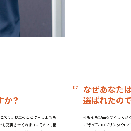
16:30
事務処
18:00
帰宅
なぜあなた
すか？
選ばれたの
とです。お金のことは言うまでも
そもそも製品をつくってい
でも充実させくれます。それと、精
に行って、3DプリンタやU