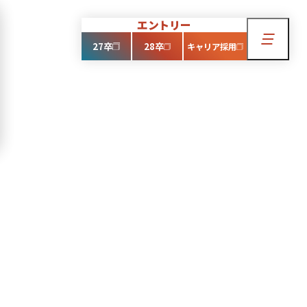
エントリー
沿革
福利厚生
27卒
28卒
キャリア採用
新卒募集要項
キャリア採用
お問い合わせ
ところで作業している
楽しい。「働く」は毎日
」に繋がると思います。