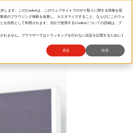
保存します。このCookieは、このウェブサイトでのやり取りに関する情報を収
社長メッセージ
ミマキとは
客様のブラウジング体験を改善し、カスタマイズすること、ならびにこのウェ
ミマキの仕事
世界拠点
を目的として利用されます。当社で使用するCookieについての詳細は、プ
働きやすさ
ミマキで働く、長野で暮らす
インタビュー
インターンシップ
されません。ブラウザーではトラッキングを行わない設定を記憶するために1
数字で見るミマキ
採用フロー
承諾
拒否
日々違う
と仕事が
の「充実