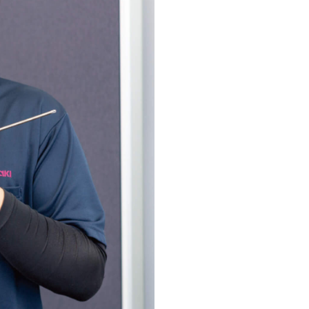
営業本部 JP事業部
入社年
2018年 中途
出身地
長野県
出身学部
制御技術科
1日の流れ
08:20
始業
08:40
修理へ
12:00
昼食
13:00
修理・点
15:00
修理終